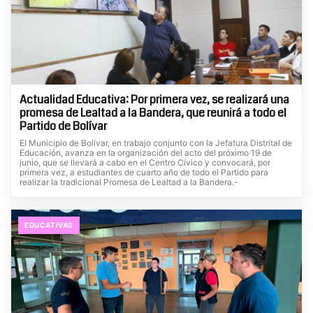
Actualidad Educativa: Por primera vez, se realizará una
promesa de Lealtad a la Bandera, que reunirá a todo el
Partido de Bolívar
El Municipio de Bolívar, en trabajo conjunto con la Jefatura Distrital de
Educación, avanza en la organización del acto del próximo 19 de
junio, que se llevará a cabo en el Centro Cívico y convocará, por
primera vez, a estudiantes de cuarto año de todo el Partido para
realizar la tradicional Promesa de Lealtad a la Bandera.-
EDUCATIVAS