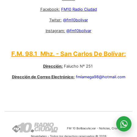
Facebook:
FM10 Radio Ciudad
Twiter:
@fm10bolivar
Instagram:
@fm10bolivar
F.M. 98.1 Mhz. - San Carlos De Bolívar:
Dirección:
Falucho Nº 251
Dirección de Correo Electrónico:
fmlamega98@hotmail.com
FM 10 Bol&iacute;var - Noticias, Cronicas,
Novedades - Todos los derechos reservados © 2026