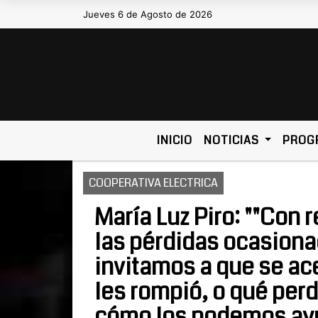
Jueves 6 de Agosto de 2026
Hoy es Jueves 6 de Agosto de 
INICIO
NOTICIAS
PROG
COOPERATIVA ELECTRICA
María Luz Piro: ""Con 
las pérdidas ocasiona
invitamos a que se ac
les rompió, o qué per
cómo los podemos ay