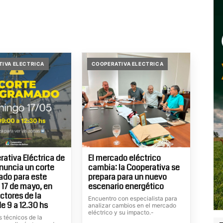
IVA ELECTRICA
COOPERATIVA ELECTRICA
rativa Eléctrica de
El mercado eléctrico
anuncia un corte
cambia: la Cooperativa se
ado para este
prepara para un nuevo
17 de mayo, en
escenario energético
ctores de la
Encuentro con especialista para
e 9 a 12.30 hs
analizar cambios en el mercado
eléctrico y su impacto.-
 técnicos de la