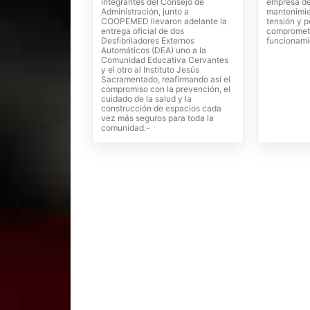
integrantes del Consejo de
empresa de
Administración, junto a
mantenimie
COOPEMED llevaron adelante la
tensión y 
entrega oficial de dos
compromet
Desfibriladores Externos
funcionami
Automáticos (DEA) uno a la
Comunidad Educativa Cervantes
y el otro al Instituto Jesús
Sacramentado, reafirmando así el
compromiso con la prevención, el
cuidado de la salud y la
construcción de espacios cada
vez más seguros para toda la
comunidad.-