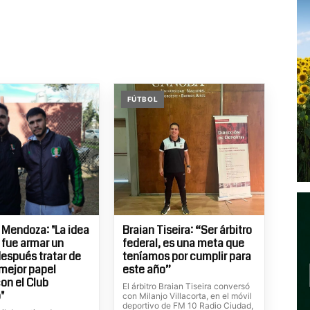
FÚTBOL
 Mendoza: "La idea
Braian Tiseira: “Ser árbitro
l fue armar un
federal, es una meta que
después tratar de
teníamos por cumplir para
 mejor papel
este año”
con el Club
El árbitro Braian Tiseira conversó
"
con Milanjo Villacorta, en el móvil
deportivo de FM 10 Radio Ciudad,