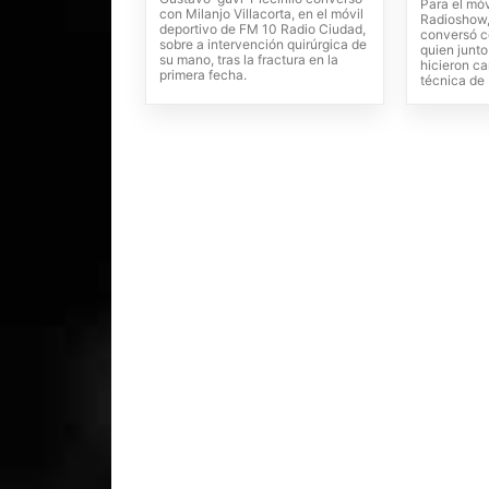
Para el móv
con Milanjo Villacorta, en el móvil
Radioshow, 
deportivo de FM 10 Radio Ciudad,
conversó c
sobre a intervención quirúrgica de
quien junto
su mano, tras la fractura en la
hicieron ca
primera fecha.
técnica de