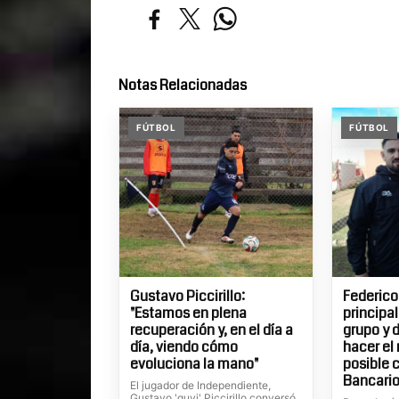
Notas Relacionadas
FÚTBOL
FÚTBOL
Gustavo Piccirillo:
Federico
"Estamos en plena
principa
recuperación y, en el día a
grupo y 
día, viendo cómo
hacer el
evoluciona la mano"
posible 
Bancario
El jugador de Independiente,
Gustavo 'guvi' Piccirillo conversó