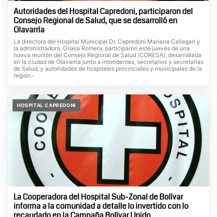
Autoridades del Hospital Capredoni, participaron del
Consejo Regional de Salud, que se desarrolló en
Olavarría
La directora del Hospital Municipal Dr. Capredoni Mariana Callegari y
la administradora, Gisela Romera, participaron este jueves de una
nueva reunión del Consejo Regional de Salud (CORESA), desarrollada
en la ciudad de Olavarría junto a intendentes, secretarios y secretarias
de Salud, y autoridades de hospitales provinciales y municipales de la
región.-
HOSPITAL CAPREDONI
La Cooperadora del Hospital Sub-Zonal de Bolívar
informa a la comunidad a detalle lo invertido con lo
recaudado en la Campaña Bolívar Unido