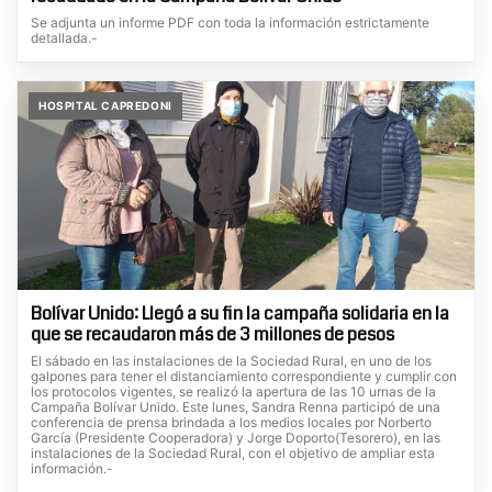
Se adjunta un informe PDF con toda la información estrictamente
detallada.-
HOSPITAL CAPREDONI
Bolívar Unido: Llegó a su fin la campaña solidaria en la
que se recaudaron más de 3 millones de pesos
El sábado en las instalaciones de la Sociedad Rural, en uno de los
galpones para tener el distanciamiento correspondiente y cumplir con
los protocolos vigentes, se realizó la apertura de las 10 urnas de la
Campaña Bolívar Unido. Este lunes, Sandra Renna participó de una
conferencia de prensa brindada a los medios locales por Norberto
García (Presidente Cooperadora) y Jorge Doporto(Tesorero), en las
instalaciones de la Sociedad Rural, con el objetivo de ampliar esta
información.-