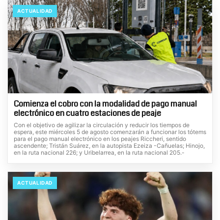
ACTUALIDAD
Comienza el cobro con la modalidad de pago manual
electrónico en cuatro estaciones de peaje
Con el objetivo de agilizar la circulación y reducir los tiempos de
espera, este miércoles 5 de agosto comenzarán a funcionar los tótems
para el pago manual electrónico en los peajes Riccheri, sentido
ascendente; Tristán Suárez, en la autopista Ezeiza -Cañuelas; Hinojo,
en la ruta nacional 226; y Uribelarrea, en la ruta nacional 205.-
ACTUALIDAD