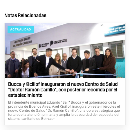
Notas Relacionadas
ACTUALIDAD
Bucca y Kicillof inauguraron el nuevo Centro de Salud
"Doctor Ramón Carrillo", con posterior recorrida por el
establecimiento
El intendente municipal Eduardo "Bali" Bucca y el gobernador de la
provincia de Buenos Aires, Axel Kicillof, inauguraron este miércoles el
nuevo Centro de Salud "Dr. Ramón Carrillo", una obra estratégica que
fortalece la atención primaria y amplía la capacidad de respuesta del
sistema sanitario de Bolívar.-