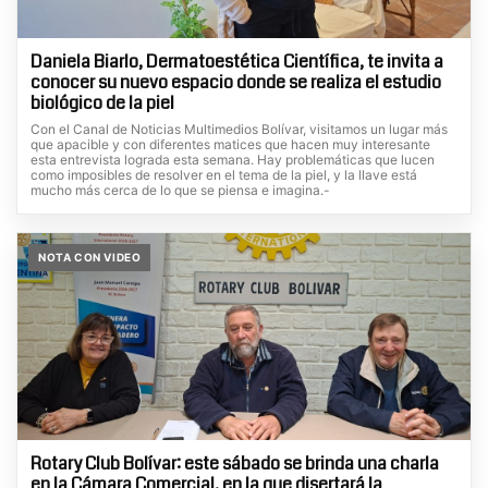
Daniela Biarlo, Dermatoestética Científica, te invita a
conocer su nuevo espacio donde se realiza el estudio
biológico de la piel
Con el Canal de Noticias Multimedios Bolívar, visitamos un lugar más
que apacible y con diferentes matices que hacen muy interesante
esta entrevista lograda esta semana. Hay problemáticas que lucen
como imposibles de resolver en el tema de la piel, y la llave está
mucho más cerca de lo que se piensa e imagina.-
NOTA CON VIDEO
Rotary Club Bolívar: este sábado se brinda una charla
en la Cámara Comercial, en la que disertará la