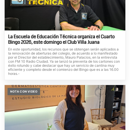
La Escuela de Educación Técnica organiza el Cuarto
Bingo 2026, este domingo el Club Villa Juana
En este oportunidad, los recursos que se obtengan serán aplicados a
la renovación de aberturas del colegio, de acuerdo a lo manifestado
por el Director del establecimiento, Mauro Palacios, en la entrevista
con FM 10 Radio Ciudad. Ya se lanzó la preventa de los cartones con
éxito rotundo y cabe destacar que hay un servicio de cantina muy
eficiente y completo desde el comienzo del Bingo que es a las 16.00
horas.-
NOTA CON VIDEO