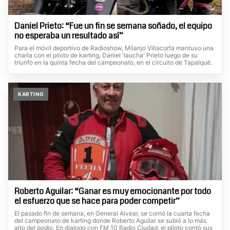
Daniel Prieto: “Fue un fin se semana soñado, el equipo
no esperaba un resultado así”
Para el móvil deportivo de Radioshow, Milanjo Villacorta mantuvo una
charla con el piloto de karting, Daniel 'laucha' Prieto luego de su
triunfo en la quinta fecha del campeonato, en el circuito de Tapalqué.
KARTING
Roberto Aguilar: “Ganar es muy emocionante por todo
el esfuerzo que se hace para poder competir”
El pasado fin de semana, en General Alvear, se corrió la cuarta fecha
del campeonato de karting donde Roberto Aguilar se subió a lo más
alto del podio. En dialogo con FM 10 Radio Ciudad, el piloto contó sus