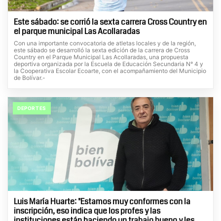
Este sábado: se corrió la sexta carrera Cross Country en
el parque municipal Las Acollaradas
Con una importante convocatoria de atletas locales y de la región,
este sábado se desarrolló la sexta edición de la carrera de Cross
Country en el Parque Municipal Las Acollaradas, una propuesta
deportiva organizada por la Escuela de Educación Secundaria N° 4 y
la Cooperativa Escolar Ecoarte, con el acompañamiento del Municipio
de Bolívar.-
DEPORTES
Luis María Huarte: "Estamos muy conformes con la
inscripción, eso indica que los profes y las
instituciones están haciendo un trabajo bueno y les