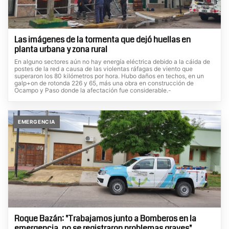
Las imágenes de la tormenta que dejó huellas en
planta urbana y zona rural
En alguno sectores aún no hay energía eléctrica debido a la cáida de
postes de la red a causa de las violentas ráfagas de viento que
superaron los 80 kilómetros por hora. Hubo daños en techos, en un
galp+on de rotonda 226 y 65, más una obra en construcción de
Ocampo y Paso donde la afectación fue considerable.-
EMERGENCIA
Roque Bazán: "Trabajamos junto a Bomberos en la
emergencia, no se registraron problemas graves"