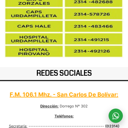
REDES SOCIALES
F.M. 106.1 Mhz. - San Carlos De Bolívar:
Dirección:
Dorrego Nº 302
Teléfonos:
Secretaría:
--------------------------------------------
(02314)