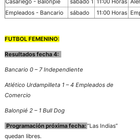
Casariego - Balonpié
sábado 1
11:00 Horas
Al
Empleados - Bancario
sábado
11:00 Horas
Emp
FUTBOL FEMENINO:
Resultados fecha 4:
Bancario 0 – 7 Independiente
Atlético Urdampilleta 1 – 4 Empleados de
Comercio
Balonpié 2 – 1 Bull Dog
Programación próxima fecha:
“Las Indias”
quedan libres.