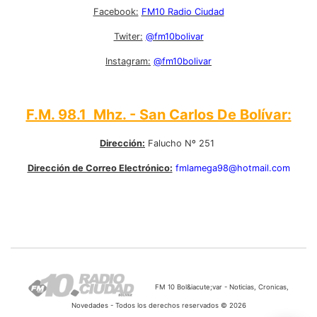
Facebook:
FM10 Radio Ciudad
Twiter:
@fm10bolivar
Instagram:
@fm10bolivar
F.M. 98.1 Mhz. - San Carlos De Bolívar:
Dirección:
Falucho Nº 251
Dirección de Correo Electrónico:
fmlamega98@hotmail.com
FM 10 Bol&iacute;var - Noticias, Cronicas,
Novedades - Todos los derechos reservados © 2026