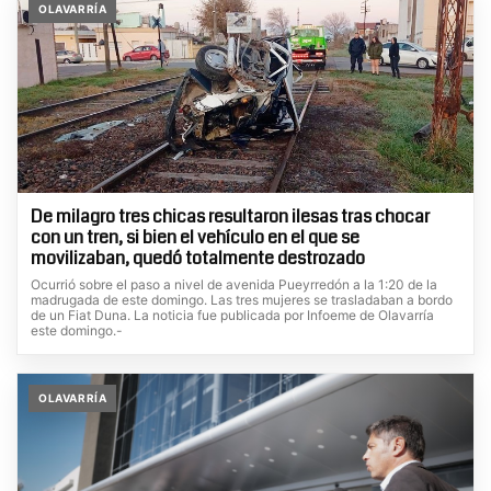
OLAVARRÍA
De milagro tres chicas resultaron ilesas tras chocar
con un tren, si bien el vehículo en el que se
movilizaban, quedó totalmente destrozado
Ocurrió sobre el paso a nivel de avenida Pueyrredón a la 1:20 de la
madrugada de este domingo. Las tres mujeres se trasladaban a bordo
de un Fiat Duna. La noticia fue publicada por Infoeme de Olavarría
este domingo.-
OLAVARRÍA