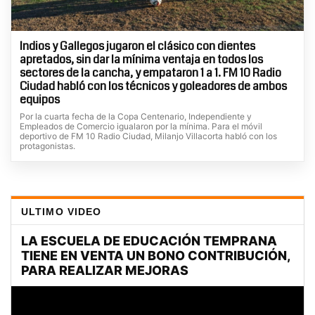
Indios y Gallegos jugaron el clásico con dientes
apretados, sin dar la mínima ventaja en todos los
sectores de la cancha, y empataron 1 a 1. FM 10 Radio
Ciudad habló con los técnicos y goleadores de ambos
equipos
Por la cuarta fecha de la Copa Centenario, Independiente y
Empleados de Comercio igualaron por la mínima. Para el móvil
deportivo de FM 10 Radio Ciudad, Milanjo Villacorta habló con los
protagonistas.
ULTIMO VIDEO