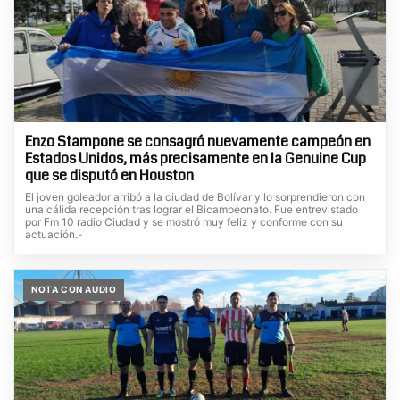
Enzo Stampone se consagró nuevamente campeón en
Estados Unidos, más precisamente en la Genuine Cup
que se disputó en Houston
El joven goleador arribó a la ciudad de Bolívar y lo sorprendieron con
una cálida recepción tras lograr el Bicampeonato. Fue entrevistado
por Fm 10 radio Ciudad y se mostró muy feliz y conforme con su
actuación.-
NOTA CON AUDIO