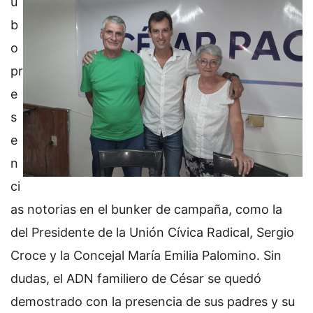
u
b
o
pr
e
s
e
n
ci
as notorias en el bunker de campaña, como la
del Presidente de la Unión Cívica Radical, Sergio
Croce y la Concejal María Emilia Palomino. Sin
dudas, el ADN familiero de César se quedó
demostrado con la presencia de sus padres y su