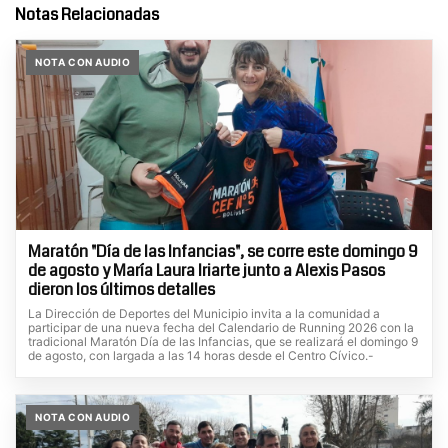
Notas Relacionadas
NOTA CON AUDIO
Maratón "Día de las Infancias", se corre este domingo 9
de agosto y María Laura Iriarte junto a Alexis Pasos
dieron los últimos detalles
La Dirección de Deportes del Municipio invita a la comunidad a
participar de una nueva fecha del Calendario de Running 2026 con la
tradicional Maratón Día de las Infancias, que se realizará el domingo 9
de agosto, con largada a las 14 horas desde el Centro Cívico.-
NOTA CON AUDIO