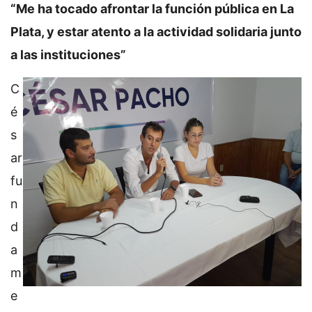
“Me ha tocado afrontar la función pública en La
Plata, y estar atento a la actividad solidaria junto
a las instituciones”
C
é
s
ar
fu
n
d
a
m
e