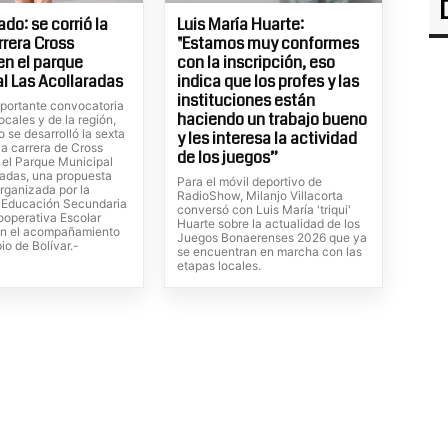
do: se corrió la
Luis María Huarte:
rrera Cross
"Estamos muy conformes
en el parque
con la inscripción, eso
l Las Acollaradas
indica que los profes y las
instituciones están
portante convocatoria
haciendo un trabajo bueno
locales y de la región,
 se desarrolló la sexta
y les interesa la actividad
la carrera de Cross
de los juegos”
 el Parque Municipal
radas, una propuesta
Para el móvil deportivo de
rganizada por la
RadioShow, Milanjo Villacorta
 Educación Secundaria
conversó con Luis María 'triqui'
ooperativa Escolar
Huarte sobre la actualidad de los
on el acompañamiento
Juegos Bonaerenses 2026 que ya
io de Bolívar.-
se encuentran en marcha con las
etapas locales.