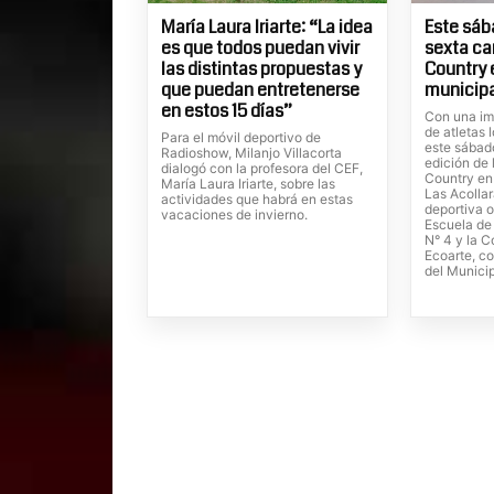
María Laura Iriarte: “La idea
Este sába
es que todos puedan vivir
sexta ca
las distintas propuestas y
Country 
que puedan entretenerse
municipa
en estos 15 días”
Con una im
de atletas 
Para el móvil deportivo de
este sábado
Radioshow, Milanjo Villacorta
edición de 
dialogó con la profesora del CEF,
Country en
María Laura Iriarte, sobre las
Las Acolla
actividades que habrá en estas
deportiva o
vacaciones de invierno.
Escuela de
N° 4 y la C
Ecoarte, c
del Municip