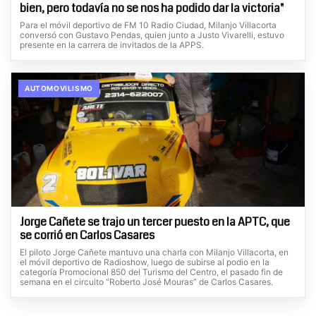
bien, pero todavía no se nos ha podido dar la victoria"
Para el móvil deportivo de FM 10 Radio Ciudad, Milanjo Villacorta
conversó con Gustavo Pendas, quien junto a Justo Vivarelli, estuvo
presente en la carrera de invitados de la APPS.
AUTOMOVILISMO
Jorge Cañete se trajo un tercer puesto en la APTC, que
se corrió en Carlos Casares
El piloto Jorge Cañete mantuvo una charla con Milanjo Villacorta, en
el móvil deportivo de Radioshow, luego de subirse al podio en la
categoría Promocional 850 del Turismo del Centro, el pasado fin de
semana en el circuito “Roberto José Mouras” de Carlos Casares.