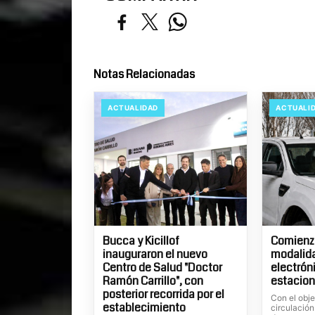
Notas Relacionadas
ACTUALIDAD
ACTUALI
Bucca y Kicillof
Comienza
inauguraron el nuevo
modalid
Centro de Salud "Doctor
electrón
Ramón Carrillo", con
estacion
posterior recorrida por el
Con el obje
establecimiento
circulación