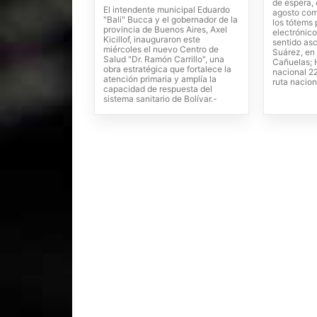
de espera, 
El intendente municipal Eduardo
agosto com
"Bali" Bucca y el gobernador de la
los tótems
provincia de Buenos Aires, Axel
electrónico
Kicillof, inauguraron este
sentido as
miércoles el nuevo Centro de
Suárez, en 
Salud "Dr. Ramón Carrillo", una
Cañuelas; H
obra estratégica que fortalece la
nacional 22
atención primaria y amplía la
ruta nacion
capacidad de respuesta del
sistema sanitario de Bolívar.-