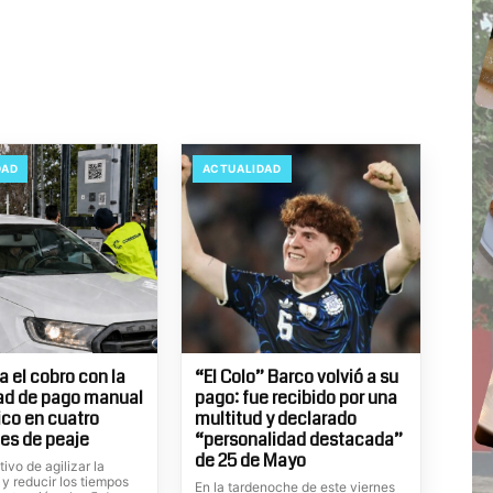
DAD
ACTUALIDAD
 el cobro con la
“El Colo” Barco volvió a su
ad de pago manual
pago: fue recibido por una
ico en cuatro
multitud y declarado
es de peaje
“personalidad destacada”
de 25 de Mayo
tivo de agilizar la
 y reducir los tiempos
En la tardenoche de este viernes