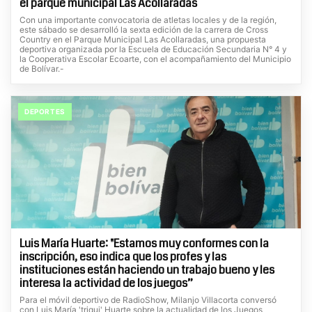
el parque municipal Las Acollaradas
Con una importante convocatoria de atletas locales y de la región,
este sábado se desarrolló la sexta edición de la carrera de Cross
Country en el Parque Municipal Las Acollaradas, una propuesta
deportiva organizada por la Escuela de Educación Secundaria N° 4 y
la Cooperativa Escolar Ecoarte, con el acompañamiento del Municipio
de Bolívar.-
DEPORTES
Luis María Huarte: "Estamos muy conformes con la
inscripción, eso indica que los profes y las
instituciones están haciendo un trabajo bueno y les
interesa la actividad de los juegos”
Para el móvil deportivo de RadioShow, Milanjo Villacorta conversó
con Luis María 'triqui' Huarte sobre la actualidad de los Juegos