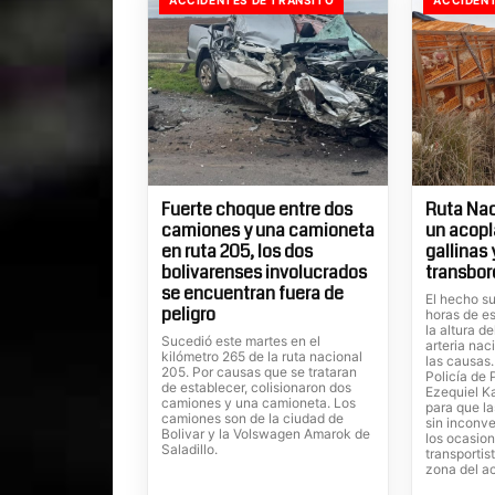
Fuerte choque entre dos
Ruta Nac
camiones y una camioneta
un acopl
en ruta 205, los dos
gallinas
bolivarenses involucrados
transbor
se encuentran fuera de
El hecho su
peligro
horas de es
la altura d
Sucedió este martes en el
arteria nac
kilómetro 265 de la ruta nacional
las causas
205. Por causas que se trataran
Policía de 
de establecer, colisionaron dos
Ezequiel Ka
camiones y una camioneta. Los
para que la
camiones son de la ciudad de
sin inconve
Bolivar y la Volswagen Amarok de
los ocasion
Saladillo.
transportis
zona del a