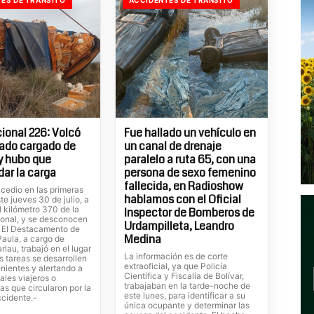
ional 226: Volcó
Fue hallado un vehículo en
ado cargado de
un canal de drenaje
 y hubo que
paralelo a ruta 65, con una
dar la carga
persona de sexo femenino
fallecida, en Radioshow
cedio en las primeras
hablamos con el Oficial
te jueves 30 de julio, a
el kilómetro 370 de la
Inspector de Bomberos de
ional, y se desconocen
Urdampilleta, Leandro
. El Destacamento de
Medina
Paula, a cargo de
rlau, trabajó en el lugar
La información es de corte
s tareas se desarrollen
extraoficial, ya que Policía
nientes y alertando a
Científica y Fiscalía de Bolívar,
ales viajeros o
trabajaban en la tarde-noche de
tas que circularon por la
este lunes, para identificar a su
ccidente.-
única ocupante y determinar las