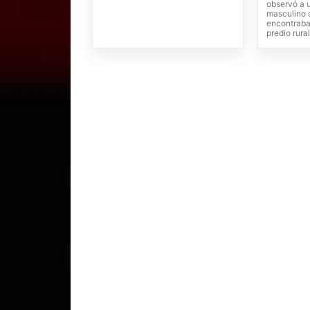
observó a 
masculino 
encontraba 
predio rural