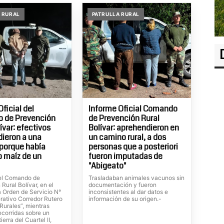
 RURAL
PATRULLA RURAL
ficial del
Informe Oficial Comando
 de Prevención
de Prevención Rural
ívar: efectivos
Bolívar: aprehendieron en
ieron a una
un camino rural, a dos
porque había
personas que a posteriori
o maíz de un
fueron imputadas de
"Abigeato"
el Comando de
Trasladaban animales vacunos sin
Rural Bolívar, en el
documentación y fueron
a Orden de Servicio N°
inconsistentes al dar datos e
rativo Corredor Rutero
información de su origen.-
Rurales”, mientras
ecorridas sobre un
erra del Cuartel II,