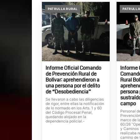
PATRULLA RURAL
PATRULLA
Informe Oficial Comando
Informe O
de Prevención Rural de
Comando
Bolívar: aprehendieron a
Rural Bol
una persona por el delito
aprehend
de “Desobediencia”
persona 
sustraíd
Se llevaron a cabo las diligencias
campo
de rigor, entre ellas la notificación
de lo normado en los Arts. 1 y 60
Personal d
del Código Procesal Penal,
Prevención 
quedando alojado en la
marco de l
dependencia policial.-
60/26 “Ope
y Caminos 
realizaba r
camino de ti