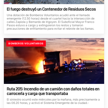
El fuego destruyó un Contenedor de Residuos Secos
Una dotación de Bomberos Voluntarios acudió ante el llamado
emergente (12.50 horas) desde el cuartel hacia la intersección de
calles Zapiola y Bernardo de Irigoyen. El Suboficial Mayor Franco
Pasos estuvo a cargo y extinguieron los restos y tomaron
precauciones de enfriamiento para evitar el rebrote de las llamas.
BOMBEROS VOLUNTARIOS
Ruta 205: Incendio de un camión con daños totales en
carrocería y carga que transportaba
El siniestro ocurrió este miércoles por la mañana, más precisamente a
las 06.20 horas, y activó el Sistema Emergente de la ciudad.-