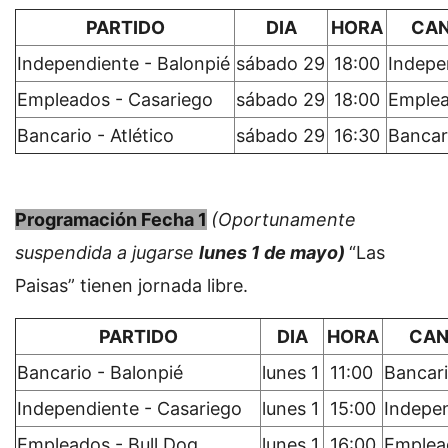
PARTIDO
DIA
HORA
CA
Independiente - Balonpié
sábado 29
18:00
Indepe
Empleados - Casariego
sábado 29
18:00
Emple
Bancario - Atlético
sábado 29
16:30
Bancar
Programación Fecha 1
(Oportunamente
suspendida a jugarse
lunes 1 de mayo)
“Las
Paisas” tienen jornada libre.
PARTIDO
DIA
HORA
CA
Bancario - Balonpié
lunes 1
11:00
Bancar
Independiente - Casariego
lunes 1
15:00
Indepe
Empleados - Bull Dog
lunes 1
16:00
Emplea