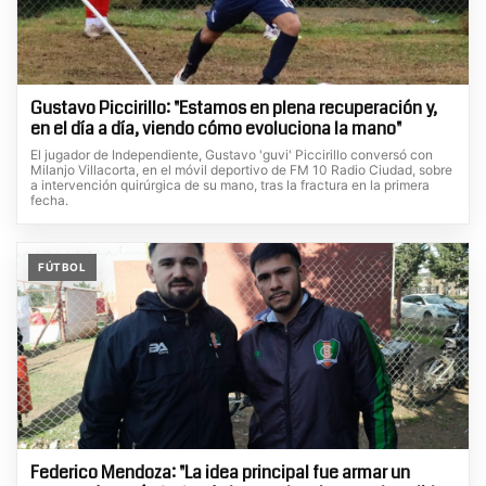
Gustavo Piccirillo: "Estamos en plena recuperación y,
en el día a día, viendo cómo evoluciona la mano"
El jugador de Independiente, Gustavo 'guvi' Piccirillo conversó con
Milanjo Villacorta, en el móvil deportivo de FM 10 Radio Ciudad, sobre
a intervención quirúrgica de su mano, tras la fractura en la primera
fecha.
FÚTBOL
Federico Mendoza: "La idea principal fue armar un