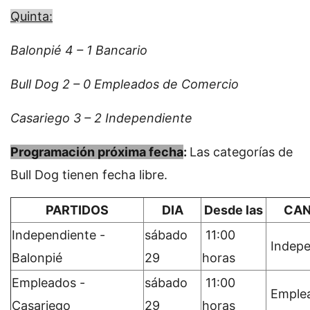
Quinta:
Balonpié 4 – 1 Bancario
Bull Dog 2 – 0 Empleados de Comercio
Casariego 3 – 2 Independiente
Programación próxima fecha
:
Las categorías de
Bull Dog tienen fecha libre.
PARTIDOS
DIA
Desde las
CA
Independiente -
sábado
11:00
Indepe
Balonpié
29
horas
Empleados -
sábado
11:00
Emple
Casariego
29
horas