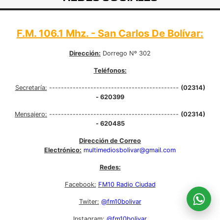
F.M. 106.1 Mhz. - San Carlos De Bolívar:
Dirección:
Dorrego Nº 302
Teléfonos:
Secretaría:
--------------------------------------------
(02314)
- 620399
Mensajero:
--------------------------------------------
(02314)
- 620485
Dirección de Correo
Electrónico:
multimediosbolivar@gmail.com
Redes:
Facebook:
FM10 Radio Ciudad
Twiter:
@fm10bolivar
Instagram:
@fm10bolivar