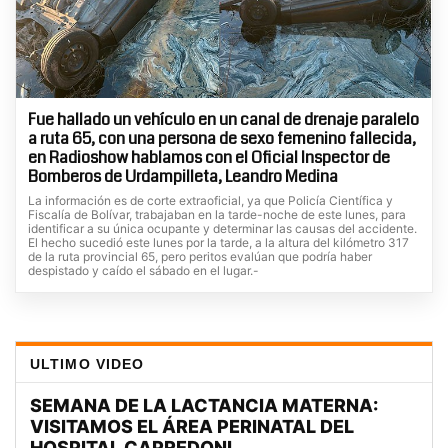
Fue hallado un vehículo en un canal de drenaje paralelo
a ruta 65, con una persona de sexo femenino fallecida,
en Radioshow hablamos con el Oficial Inspector de
Bomberos de Urdampilleta, Leandro Medina
La información es de corte extraoficial, ya que Policía Científica y
Fiscalía de Bolívar, trabajaban en la tarde-noche de este lunes, para
identificar a su única ocupante y determinar las causas del accidente.
El hecho sucedió este lunes por la tarde, a la altura del kilómetro 317
de la ruta provincial 65, pero peritos evalúan que podría haber
despistado y caído el sábado en el lugar.-
ULTIMO VIDEO