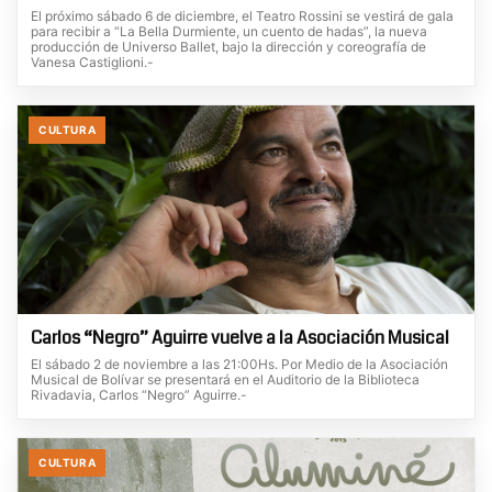
El próximo sábado 6 de diciembre, el Teatro Rossini se vestirá de gala
para recibir a “La Bella Durmiente, un cuento de hadas”, la nueva
producción de Universo Ballet, bajo la dirección y coreografía de
Vanesa Castiglioni.-
CULTURA
Carlos “Negro” Aguirre vuelve a la Asociación Musical
El sábado 2 de noviembre a las 21:00Hs. Por Medio de la Asociación
Musical de Bolívar se presentará en el Auditorio de la Biblioteca
Rivadavia, Carlos “Negro” Aguirre.-
CULTURA