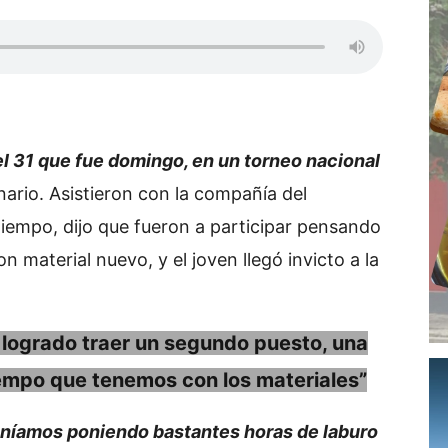
el 31 que fue domingo, en un torneo nacional
nario. Asistieron con la compañía del
iempo, dijo que fueron a participar pensando
n material nuevo, y el joven llegó invicto a la
 logrado traer un segundo puesto, una
iempo que tenemos con los materiales”
eníamos poniendo bastantes horas de laburo