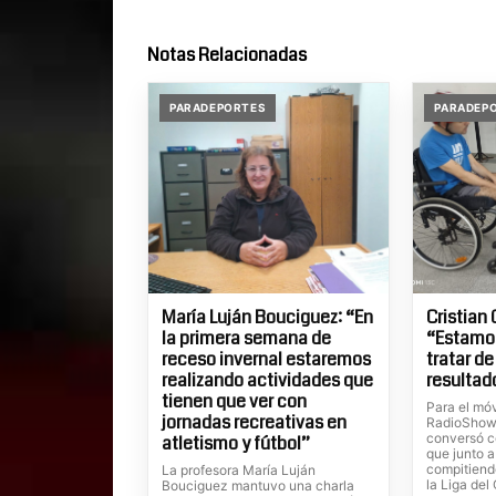
Notas Relacionadas
PARADEPORTES
PARADEP
María Luján Bouciguez: “En
Cristian 
la primera semana de
“Estamo
receso invernal estaremos
tratar de
realizando actividades que
resultad
tienen que ver con
Para el móv
jornadas recreativas en
RadioShow,
conversó co
atletismo y fútbol”
que junto a
compitiend
La profesora María Luján
la Liga del
Bouciguez mantuvo una charla