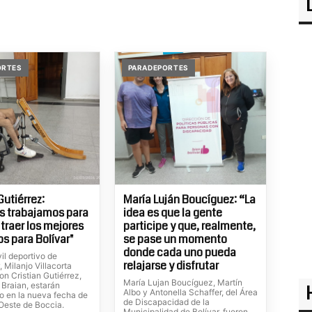
ORTES
PARADEPORTES
Gutiérrez:
María Luján Boucíguez: “La
s trabajamos para
idea es que la gente
 traer los mejores
participe y que, realmente,
os para Bolívar"
se pase un momento
donde cada uno pueda
il deportivo de
relajarse y disfrutar
 Milanjo Villacorta
n Cristian Gutiérrez,
María Lujan Boucíguez, Martín
 Braian, estarán
Albo y Antonella Schaffer, del Área
o en la nueva fecha de
de Discapacidad de la
 Oeste de Boccia.
Municipalidad de Bolívar, fueron