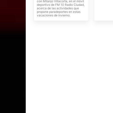
con Milanjo Villacorta, en el móvil
deportivo de FM 10 Radio Ciudad,
acerca de las actividades que
propone paradeportes en estas
vacaciones de invierno.