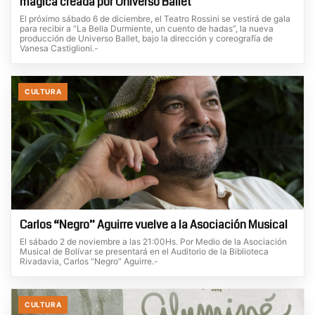
mágica creada por Universo Ballet
El próximo sábado 6 de diciembre, el Teatro Rossini se vestirá de gala
para recibir a “La Bella Durmiente, un cuento de hadas”, la nueva
producción de Universo Ballet, bajo la dirección y coreografía de
Vanesa Castiglioni.-
CULTURA
Carlos “Negro” Aguirre vuelve a la Asociación Musical
El sábado 2 de noviembre a las 21:00Hs. Por Medio de la Asociación
Musical de Bolívar se presentará en el Auditorio de la Biblioteca
Rivadavia, Carlos “Negro” Aguirre.-
CULTURA