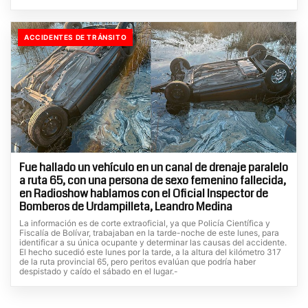
ACCIDENTES DE TRÁNSITO
Fue hallado un vehículo en un canal de drenaje paralelo
a ruta 65, con una persona de sexo femenino fallecida,
en Radioshow hablamos con el Oficial Inspector de
Bomberos de Urdampilleta, Leandro Medina
La información es de corte extraoficial, ya que Policía Científica y
Fiscalía de Bolívar, trabajaban en la tarde-noche de este lunes, para
identificar a su única ocupante y determinar las causas del accidente.
El hecho sucedió este lunes por la tarde, a la altura del kilómetro 317
de la ruta provincial 65, pero peritos evalúan que podría haber
despistado y caído el sábado en el lugar.-