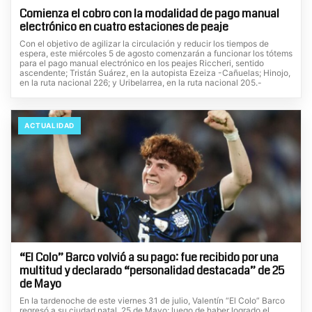
Comienza el cobro con la modalidad de pago manual
electrónico en cuatro estaciones de peaje
Con el objetivo de agilizar la circulación y reducir los tiempos de
espera, este miércoles 5 de agosto comenzarán a funcionar los tótems
para el pago manual electrónico en los peajes Riccheri, sentido
ascendente; Tristán Suárez, en la autopista Ezeiza -Cañuelas; Hinojo,
en la ruta nacional 226; y Uribelarrea, en la ruta nacional 205.-
ACTUALIDAD
“El Colo” Barco volvió a su pago: fue recibido por una
multitud y declarado “personalidad destacada” de 25
de Mayo
En la tardenoche de este viernes 31 de julio, Valentín “El Colo” Barco
regresó a su ciudad natal, 25 de Mayo; luego de haber logrado el