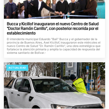
Bucca y Kicillof inauguraron el nuevo Centro de Salud
"Doctor Ramón Carrillo", con posterior recorrida por el
establecimiento
El intendente municipal Eduardo "Bali" Bucca y el gobernador de la
provincia de Buenos Aires, Axel Kicillof, inauguraron este miércoles el
nuevo Centro de Salud "Dr. Ramón Carrillo", una obra estratégica que
fortalece la atención primaria y amplía la capacidad de respuesta del
sistema sanitario de Bolívar.-
ACTUALIDAD