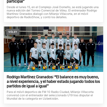
participar"
Desde el lunes 15, en el Complejo José Domeño, se está jugando una
nueva edición del Torneo Comercial de Vóley. El entrenador Rodrigo
Martínez Granados dialogó con Milanjo Villacorta, en el móvil
deportivo de RadioShow, y contó los detalles.
VÓLEY
Rodrigo Martínez Granados: “El balance es muy bueno,
a nivel experiencia, y el haber estado jugando todos los
partidos de igual a igual”
Para el móvil deportivo de FM 10 Radio Ciudad, Milanjo Villacorta
conversó con el entrenador del seleccionado U19 tras disputar el
Mundial de la categoría en Uzbekistán.