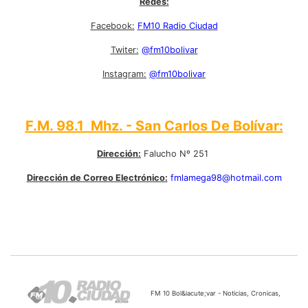
Redes:
Facebook:
FM10 Radio Ciudad
Twiter:
@fm10bolivar
Instagram:
@fm10bolivar
F.M. 98.1 Mhz. - San Carlos De Bolívar:
Dirección:
Falucho Nº 251
Dirección de Correo Electrónico:
fmlamega98@hotmail.com
FM 10 Bol&iacute;var - Noticias, Cronicas,