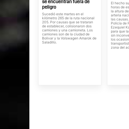
se encuentran fuera de
El hecho su
peligro
horas de es
la altura d
Sucedió este martes en el
arteria nac
kilómetro 265 de la ruta nacional
las causas
205. Por causas que se trataran
Policía de 
de establecer, colisionaron dos
Ezequiel Ka
camiones y una camioneta. Los
para que la
camiones son de la ciudad de
sin inconve
Bolivar y la Volswagen Amarok de
los ocasion
Saladillo.
transportis
zona del a