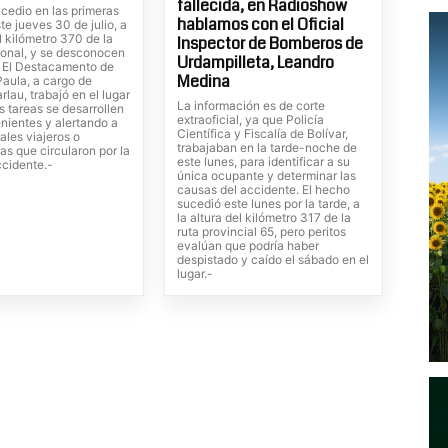
fallecida, en Radioshow
cedio en las primeras
hablamos con el Oficial
te jueves 30 de julio, a
el kilómetro 370 de la
Inspector de Bomberos de
ional, y se desconocen
Urdampilleta, Leandro
. El Destacamento de
Medina
Paula, a cargo de
rlau, trabajó en el lugar
La información es de corte
s tareas se desarrollen
extraoficial, ya que Policía
nientes y alertando a
Científica y Fiscalía de Bolívar,
ales viajeros o
trabajaban en la tarde-noche de
tas que circularon por la
este lunes, para identificar a su
ccidente.-
única ocupante y determinar las
causas del accidente. El hecho
sucedió este lunes por la tarde, a
la altura del kilómetro 317 de la
ruta provincial 65, pero peritos
evalúan que podría haber
despistado y caído el sábado en el
lugar.-