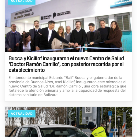
ACTUALIDAD
Bucca y Kicillof inauguraron el nuevo Centro de Salud
"Doctor Ramón Carrillo", con posterior recorrida por el
establecimiento
El intendente municipal Eduardo "Bali" Bucca y el gobernador de la
provincia de Buenos Aires, Axel Kicillof, inauguraron este miércoles el
nuevo Centro de Salud "Dr. Ramón Carrillo", una obra estratégica que
fortalece la atención primaria y amplía la capacidad de respuesta del
sistema sanitario de Bolívar.-
ACTUALIDAD