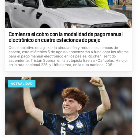
Comienza el cobro con la modalidad de pago manual
electrónico en cuatro estaciones de peaje
Con el objetivo de agilizar la circulación y reducir los tiempos de
espera, este miércoles 5 de agosto comenzarán a funcionar los tótems
para el pago manual electrónico en los peajes Riccheri, sentido
ascendente; Tristán Suárez, en la autopista Ezeiza -Cañuelas; Hinojo,
en la ruta nacional 226; y Uribelarrea, en la ruta nacional 205.-
ACTUALIDAD