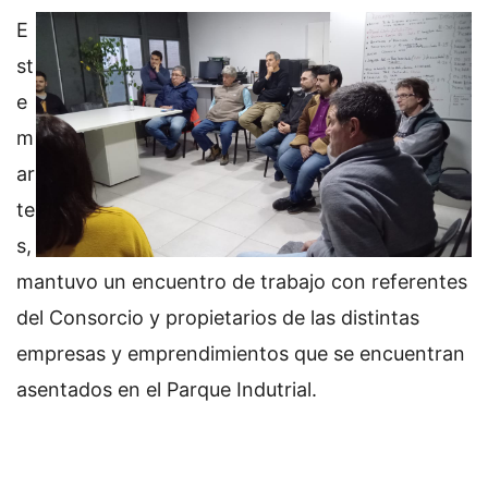
E
st
e
m
ar
te
s,
mantuvo un encuentro de trabajo con referentes
del Consorcio y propietarios de las distintas
empresas y emprendimientos que se encuentran
asentados en el Parque Indutrial.