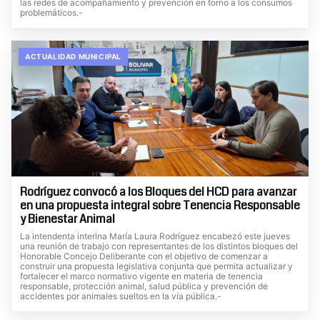
las redes de acompañamiento y prevención en torno a los consumos
problemáticos.-
ACTUALIDAD MUNICIPAL
Rodríguez convocó a los Bloques del HCD para avanzar
en una propuesta integral sobre Tenencia Responsable
y Bienestar Animal
La intendenta interina María Laura Rodríguez encabezó este jueves
una reunión de trabajo con representantes de los distintos bloques del
Honorable Concejo Deliberante con el objetivo de comenzar a
construir una propuesta legislativa conjunta que permita actualizar y
fortalecer el marco normativo vigente en materia de tenencia
responsable, protección animal, salud pública y prevención de
accidentes por animales sueltos en la vía pública.-