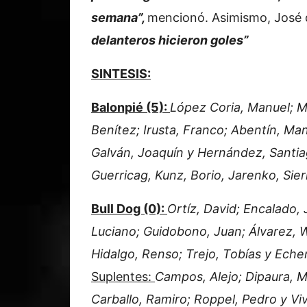
semana”,
mencionó. Asimismo, José d
delanteros hicieron goles”
SINTESIS:
Balonpié (5):
López Coria, Manuel; M
Benítez; Irusta, Franco; Abentín, Ma
Galván, Joaquín y Hernández, Santi
Guerricag, Kunz, Borio, Jarenko, Sie
Bull Dog (0):
Ortíz, David; Encalado, 
Luciano; Guidobono, Juan; Álvarez, W
Hidalgo, Renso; Trejo, Tobías y Eche
Suplentes:
Campos, Alejo; Dipaura, M
Carballo, Ramiro; Roppel, Pedro y Viv