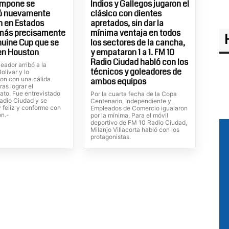
ampone se
Indios y Gallegos jugaron el
ó nuevamente
clásico con dientes
 en Estados
apretados, sin dar la
 más precisamente
mínima ventaja en todos
nuine Cup que se
los sectores de la cancha,
en Houston
y empataron 1 a 1. FM 10
Radio Ciudad habló con los
leador arribó a la
técnicos y goleadores de
olívar y lo
ron con una cálida
ambos equipos
ras lograr el
to. Fue entrevistado
Por la cuarta fecha de la Copa
radio Ciudad y se
Centenario, Independiente y
 feliz y conforme con
Empleados de Comercio igualaron
ón.-
por la mínima. Para el móvil
deportivo de FM 10 Radio Ciudad,
Milanjo Villacorta habló con los
protagonistas.