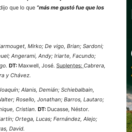
ijo que lo que
“más me gustó fue que los
armouget, Mirko; De vigo, Brian; Sardoni;
nuel; Angerami, Andy; Iriarte, Facundo;
ago.
DT:
Maxwell, José.
Suplentes:
Cabrera,
rra y Chávez.
Joaquín; Alanis, Demián; Schiebalbain,
alter; Rosello, Jonathan; Barros, Lautaro;
nique, Cristian.
DT:
Ducasse, Néstor.
artín; Ortega, Lucas; Fernández, Alejo;
as, David.