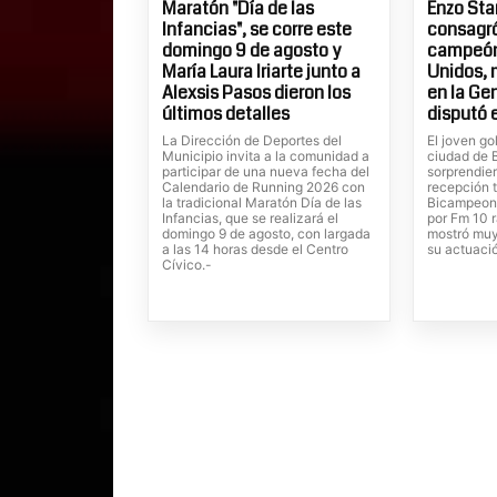
Maratón "Día de las
Enzo St
Infancias", se corre este
consagr
domingo 9 de agosto y
campeón
María Laura Iriarte junto a
Unidos,
Alexsis Pasos dieron los
en la Ge
últimos detalles
disputó 
La Dirección de Deportes del
El joven go
Municipio invita a la comunidad a
ciudad de B
participar de una nueva fecha del
sorprendie
Calendario de Running 2026 con
recepción t
la tradicional Maratón Día de las
Bicampeona
Infancias, que se realizará el
por Fm 10 
domingo 9 de agosto, con largada
mostró muy
a las 14 horas desde el Centro
su actuaci
Cívico.-