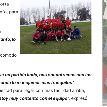
corta
unfo, para
n
iunfo, lo
e cómodo
ue un partido lindo, nos encontramos con los
egundo lo manejamos más tranquilos”.
rtad para llegar con más facilidad arriba,
toy muy contento con el equipo”,
expresó