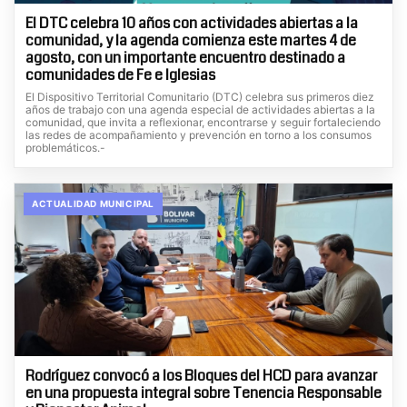
El DTC celebra 10 años con actividades abiertas a la
comunidad, y la agenda comienza este martes 4 de
agosto, con un importante encuentro destinado a
comunidades de Fe e Iglesias
El Dispositivo Territorial Comunitario (DTC) celebra sus primeros diez
años de trabajo con una agenda especial de actividades abiertas a la
comunidad, que invita a reflexionar, encontrarse y seguir fortaleciendo
las redes de acompañamiento y prevención en torno a los consumos
problemáticos.-
ACTUALIDAD MUNICIPAL
Rodríguez convocó a los Bloques del HCD para avanzar
en una propuesta integral sobre Tenencia Responsable