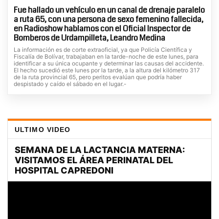
Fue hallado un vehículo en un canal de drenaje paralelo
a ruta 65, con una persona de sexo femenino fallecida,
en Radioshow hablamos con el Oficial Inspector de
Bomberos de Urdampilleta, Leandro Medina
La información es de corte extraoficial, ya que Policía Científica y
Fiscalía de Bolívar, trabajaban en la tarde-noche de este lunes, para
identificar a su única ocupante y determinar las causas del accidente.
El hecho sucedió este lunes por la tarde, a la altura del kilómetro 317
de la ruta provincial 65, pero peritos evalúan que podría haber
despistado y caído el sábado en el lugar.-
ULTIMO VIDEO