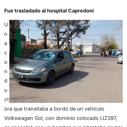
Fue trasladado al hospital Capredoni
U
n
a
c
o
n
d
u
ct
ora que transitaba a bordo de un vehículo
Volkswagen Gol, con dominio colocado IJZ397,