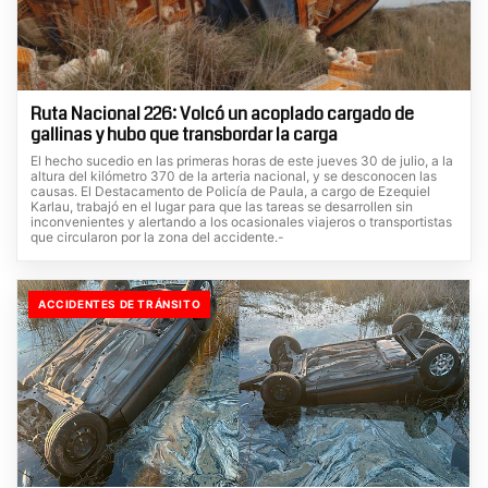
Ruta Nacional 226: Volcó un acoplado cargado de
gallinas y hubo que transbordar la carga
El hecho sucedio en las primeras horas de este jueves 30 de julio, a la
altura del kilómetro 370 de la arteria nacional, y se desconocen las
causas. El Destacamento de Policía de Paula, a cargo de Ezequiel
Karlau, trabajó en el lugar para que las tareas se desarrollen sin
inconvenientes y alertando a los ocasionales viajeros o transportistas
que circularon por la zona del accidente.-
ACCIDENTES DE TRÁNSITO