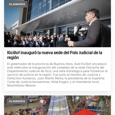
OLAVARRÍA
Kicillof inauguró la nueva sede del Polo Judicial de la
región
El gobernador de la provincia de Buenos Aires, Axel Kicillof, encabezó
este miércoles la inauguración del complejo de la sede Olavarría del
Departamento Judicial de Azul, una obra estratégica para fortalecer el
servicio de justicia en la región. Fue junto al ministro de Justicia y
Derechos Humanos, Juan Martín Mena; la presidenta de la Suprema
Corte de Justicia bonaerense, Hilda Kogan; y el intendente local,
Maximiliano Wesner.
OLAVARRÍA