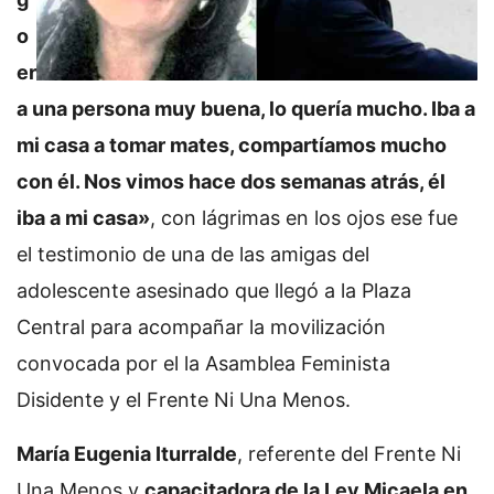
o
er
a una persona muy buena, lo quería mucho. Iba a
mi casa a tomar mates, compartíamos mucho
con él. Nos vimos hace dos semanas atrás, él
iba a mi casa»
, con lágrimas en los ojos ese fue
el testimonio de una de las amigas del
adolescente asesinado que llegó a la Plaza
Central para acompañar la movilización
convocada por el la Asamblea Feminista
Disidente y el Frente Ni Una Menos.
María Eugenia Iturralde
, referente del Frente Ni
Una Menos y
capacitadora de la Ley Micaela en