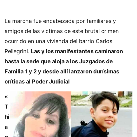
La marcha fue encabezada por familiares y
amigos de las victimas de este brutal crimen
ocurrido en una vivienda del barrio Carlos
Pellegrini.
Las y los manifestantes caminaron
hasta la sede que aloja a los Juzgados de
Familia 1 y 2 y desde allí lanzaron durísimas
críticas al Poder Judicial
«
T
hi
a
g