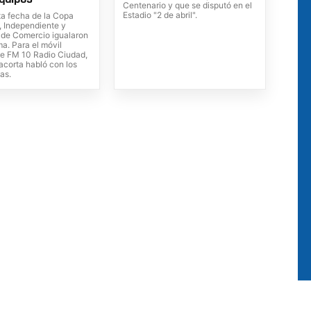
Centenario y que se disputó en el
Estadio "2 de abril".
ta fecha de la Copa
, Independiente y
de Comercio igualaron
ma. Para el móvil
de FM 10 Radio Ciudad,
lacorta habló con los
as.