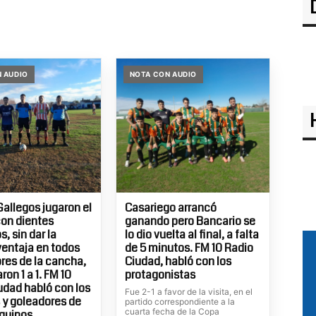
 AUDIO
NOTA CON AUDIO
Gallegos jugaron el
Casariego arrancó
con dientes
ganando pero Bancario se
, sin dar la
lo dio vuelta al final, a falta
entaja en todos
de 5 minutos. FM 10 Radio
ores de la cancha,
Ciudad, habló con los
on 1 a 1. FM 10
protagonistas
udad habló con los
Fue 2-1 a favor de la visita, en el
 y goleadores de
partido correspondiente a la
cuarta fecha de la Copa
quipos