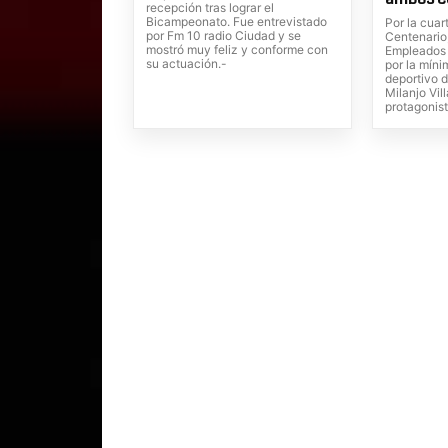
recepción tras lograr el
Bicampeonato. Fue entrevistado
Por la cuar
por Fm 10 radio Ciudad y se
Centenario
mostró muy feliz y conforme con
Empleados 
su actuación.-
por la míni
deportivo 
Milanjo Vil
protagonist