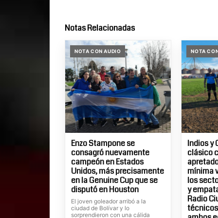
Notas Relacionadas
NOTA CON AUDIO
NOTA CON
Enzo Stampone se
Indios y 
consagró nuevamente
clásico 
campeón en Estados
apretados
Unidos, más precisamente
mínima v
en la Genuine Cup que se
los sect
disputó en Houston
y empatar
Radio Ci
El joven goleador arribó a la
técnicos
ciudad de Bolívar y lo
sorprendieron con una cálida
ambos e