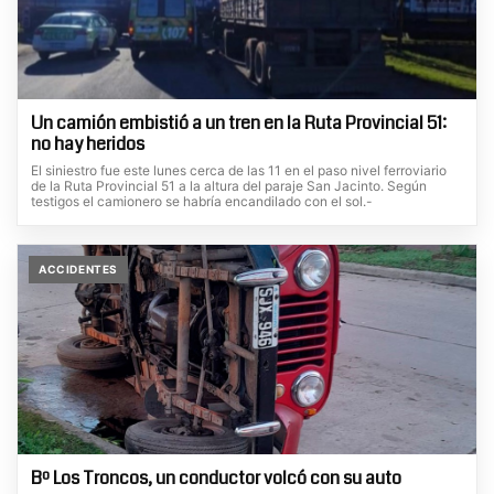
Un camión embistió a un tren en la Ruta Provincial 51:
no hay heridos
El siniestro fue este lunes cerca de las 11 en el paso nivel ferroviario
de la Ruta Provincial 51 a la altura del paraje San Jacinto. Según
testigos el camionero se habría encandilado con el sol.-
ACCIDENTES
Bº Los Troncos, un conductor volcó con su auto