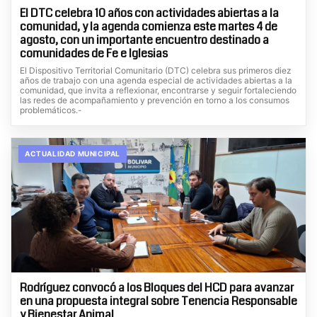
El DTC celebra 10 años con actividades abiertas a la
comunidad, y la agenda comienza este martes 4 de
agosto, con un importante encuentro destinado a
comunidades de Fe e Iglesias
El Dispositivo Territorial Comunitario (DTC) celebra sus primeros diez
años de trabajo con una agenda especial de actividades abiertas a la
comunidad, que invita a reflexionar, encontrarse y seguir fortaleciendo
las redes de acompañamiento y prevención en torno a los consumos
problemáticos.-
ACTUALIDAD MUNICIPAL
Rodríguez convocó a los Bloques del HCD para avanzar
en una propuesta integral sobre Tenencia Responsable
y Bienestar Animal