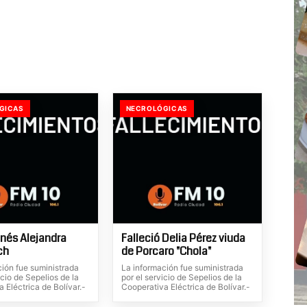
GICAS
NECROLÓGICAS
Inés Alejandra
Falleció Delia Pérez viuda
ch
de Porcaro "Chola"
ción fue suministrada
La información fue suministrada
icio de Sepelios de la
por el servicio de Sepelios de la
 Eléctrica de Bolívar.-
Cooperativa Eléctrica de Bolívar.-