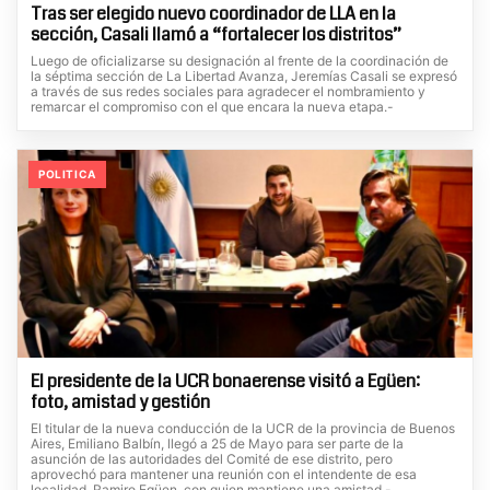
Tras ser elegido nuevo coordinador de LLA en la
sección, Casali llamó a “fortalecer los distritos”
Luego de oficializarse su designación al frente de la coordinación de
la séptima sección de La Libertad Avanza, Jeremías Casali se expresó
a través de sus redes sociales para agradecer el nombramiento y
remarcar el compromiso con el que encara la nueva etapa.-
POLITICA
El presidente de la UCR bonaerense visitó a Egüen:
foto, amistad y gestión
El titular de la nueva conducción de la UCR de la provincia de Buenos
Aires, Emiliano Balbín, llegó a 25 de Mayo para ser parte de la
asunción de las autoridades del Comité de ese distrito, pero
aprovechó para mantener una reunión con el intendente de esa
localidad, Ramiro Egüen, con quien mantiene una amistad.-