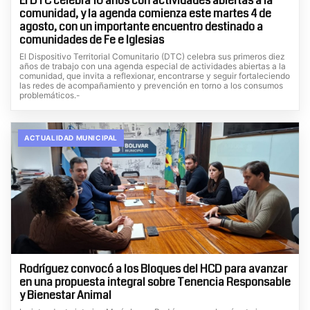
El DTC celebra 10 años con actividades abiertas a la
comunidad, y la agenda comienza este martes 4 de
agosto, con un importante encuentro destinado a
comunidades de Fe e Iglesias
El Dispositivo Territorial Comunitario (DTC) celebra sus primeros diez
años de trabajo con una agenda especial de actividades abiertas a la
comunidad, que invita a reflexionar, encontrarse y seguir fortaleciendo
las redes de acompañamiento y prevención en torno a los consumos
problemáticos.-
ACTUALIDAD MUNICIPAL
Rodríguez convocó a los Bloques del HCD para avanzar
en una propuesta integral sobre Tenencia Responsable
y Bienestar Animal