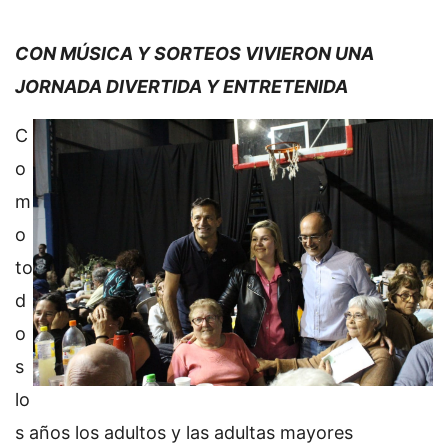
CON MÚSICA Y SORTEOS VIVIERON UNA
JORNADA DIVERTIDA Y ENTRETENIDA
C
o
m
o
to
d
o
s
lo
s años los adultos y las adultas mayores