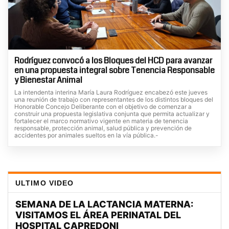
Rodríguez convocó a los Bloques del HCD para avanzar
en una propuesta integral sobre Tenencia Responsable
y Bienestar Animal
La intendenta interina María Laura Rodríguez encabezó este jueves
una reunión de trabajo con representantes de los distintos bloques del
Honorable Concejo Deliberante con el objetivo de comenzar a
construir una propuesta legislativa conjunta que permita actualizar y
fortalecer el marco normativo vigente en materia de tenencia
responsable, protección animal, salud pública y prevención de
accidentes por animales sueltos en la vía pública.-
ULTIMO VIDEO