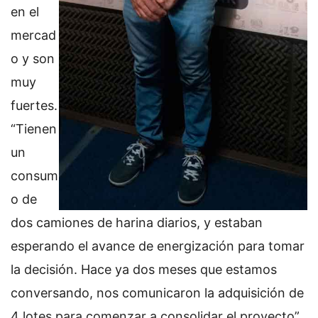
en el
mercad
o y son
muy
fuertes.
“Tienen
un
consum
o de
dos camiones de harina diarios, y estaban
esperando el avance de energización para tomar
la decisión. Hace ya dos meses que estamos
conversando, nos comunicaron la adquisición de
4 lotes para comenzar a consolidar el proyecto”,