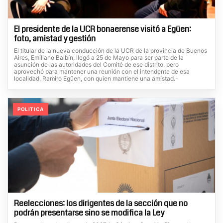
El presidente de la UCR bonaerense visitó a Egüen:
foto, amistad y gestión
El titular de la nueva conducción de la UCR de la provincia de Buenos
Aires, Emiliano Balbín, llegó a 25 de Mayo para ser parte de la
asunción de las autoridades del Comité de ese distrito, pero
aprovechó para mantener una reunión con el intendente de esa
localidad, Ramiro Egüen, con quien mantiene una amistad.-
POLITICA
Reelecciones: los dirigentes de la sección que no
podrán presentarse sino se modifica la Ley