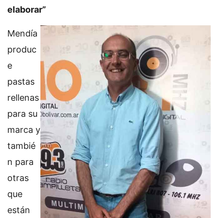
elaborar”
Mendía
produc
e
pastas
rellenas
para su
marca y
tambié
n para
otras
que
están