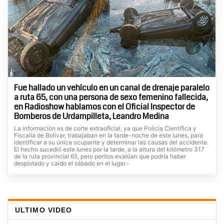
Fue hallado un vehículo en un canal de drenaje paralelo
a ruta 65, con una persona de sexo femenino fallecida,
en Radioshow hablamos con el Oficial Inspector de
Bomberos de Urdampilleta, Leandro Medina
La información es de corte extraoficial, ya que Policía Científica y
Fiscalía de Bolívar, trabajaban en la tarde-noche de este lunes, para
identificar a su única ocupante y determinar las causas del accidente.
El hecho sucedió este lunes por la tarde, a la altura del kilómetro 317
de la ruta provincial 65, pero peritos evalúan que podría haber
despistado y caído el sábado en el lugar.-
ULTIMO VIDEO