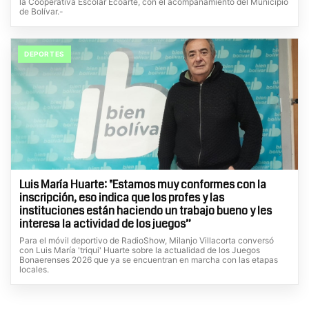
la Cooperativa Escolar Ecoarte, con el acompañamiento del Municipio
de Bolívar.-
DEPORTES
Luis María Huarte: "Estamos muy conformes con la
inscripción, eso indica que los profes y las
instituciones están haciendo un trabajo bueno y les
interesa la actividad de los juegos”
Para el móvil deportivo de RadioShow, Milanjo Villacorta conversó
con Luis María 'triqui' Huarte sobre la actualidad de los Juegos
Bonaerenses 2026 que ya se encuentran en marcha con las etapas
locales.