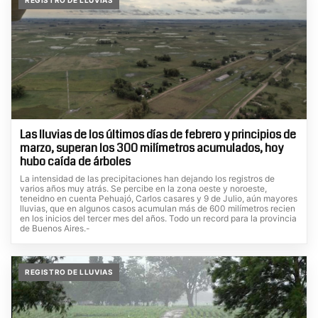
Las lluvias de los últimos días de febrero y principios de
marzo, superan los 300 milímetros acumulados, hoy
hubo caída de árboles
La intensidad de las precipitaciones han dejando los registros de
varios años muy atrás. Se percibe en la zona oeste y noroeste,
teneidno en cuenta Pehuajó, Carlos casares y 9 de Julio, aún mayores
lluvias, que en algunos casos acumulan más de 600 milímetros recien
en los inicios del tercer mes del años. Todo un record para la provincia
de Buenos Aires.-
REGISTRO DE LLUVIAS