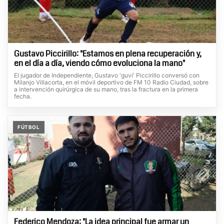
Gustavo Piccirillo: "Estamos en plena recuperación y,
en el día a día, viendo cómo evoluciona la mano"
El jugador de Independiente, Gustavo 'guvi' Piccirillo conversó con
Milanjo Villacorta, en el móvil deportivo de FM 10 Radio Ciudad, sobre
a intervención quirúrgica de su mano, tras la fractura en la primera
fecha.
FÚTBOL
Federico Mendoza: "La idea principal fue armar un