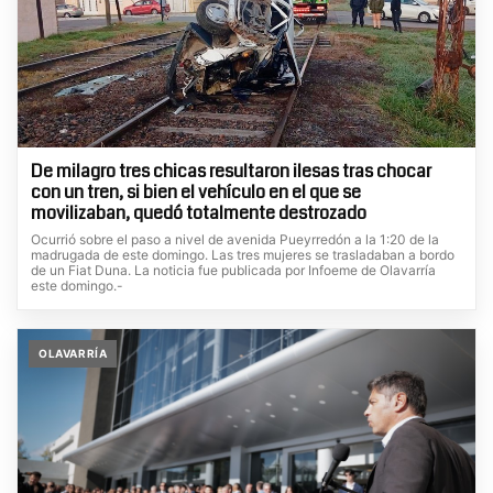
De milagro tres chicas resultaron ilesas tras chocar
con un tren, si bien el vehículo en el que se
movilizaban, quedó totalmente destrozado
Ocurrió sobre el paso a nivel de avenida Pueyrredón a la 1:20 de la
madrugada de este domingo. Las tres mujeres se trasladaban a bordo
de un Fiat Duna. La noticia fue publicada por Infoeme de Olavarría
este domingo.-
OLAVARRÍA